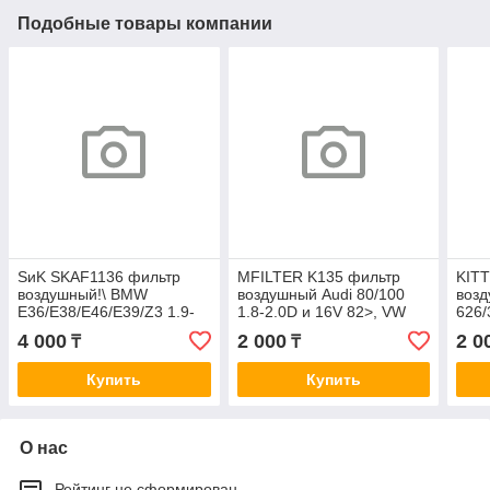
Подобные товары компании
SиK SKAF1136 фильтр
MFILTER K135 фильтр
KITT
воздушный!\ BMW
воздушный Audi 80/100
возд
E36/E38/E46/E39/Z3 1.9-
1.8-2.0D и 16V 82>, VW
626/
2.8i и 24V 90> A0069
Golf/Passat 1.8-1.6D/TD
12V/
4 000
2 000
2 0
₸
₸
-92 A0090
Купить
Купить
О нас
Рейтинг не сформирован