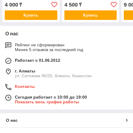
DODGE CHARGER 3.5 V6
A0368
A05
4 000
4 500
9 0
₸
₸
07> A0280
Купить
Купить
О нас
Рейтинг не сформирован
Менее 5 отзывов за последний год
Работает с 01.06.2012
г. Алматы
ул. Сатпаева 90/25, Алматы, Казахстан
Контакты
Сегодня работает с 10:00 до 19:00
Показать весь график работы
О нас