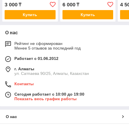
1.6/2.0/1.9DDIS 05> A974
1.2TSI/1.4TSI/2.0FSI 04>,
A04
3 000
6 000
4 5
₸
₸
VW Tiguan 07> A0128
Купить
Купить
О нас
Рейтинг не сформирован
Менее 5 отзывов за последний год
Работает с 01.06.2012
г. Алматы
ул. Сатпаева 90/25, Алматы, Казахстан
Контакты
Сегодня работает с 10:00 до 19:00
Показать весь график работы
О нас