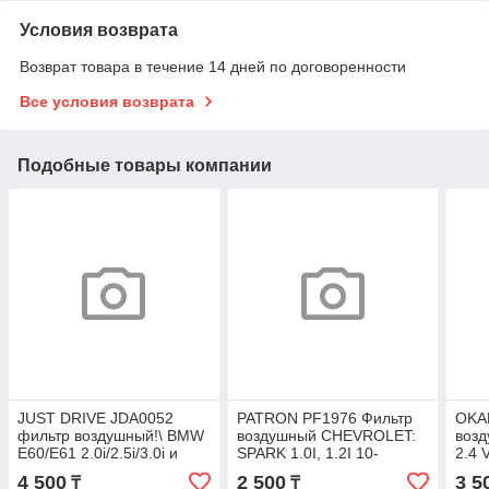
Условия возврата
Возврат товара в течение 14 дней по договоренности
Все условия возврата
Подобные товары компании
JUST DRIVE JDA0052
PATRON PF1976 Фильтр
OKA
фильтр воздушный!\ BMW
воздушный CHEVROLET:
возд
E60/E61 2.0i/2.5i/3.0i и
SPARK 1.0I, 1.2I 10-
2.4 
Touring 03> A0292
(произведено в Корее)
Lexu
4 500
2 500
3 5
₸
₸
A52013