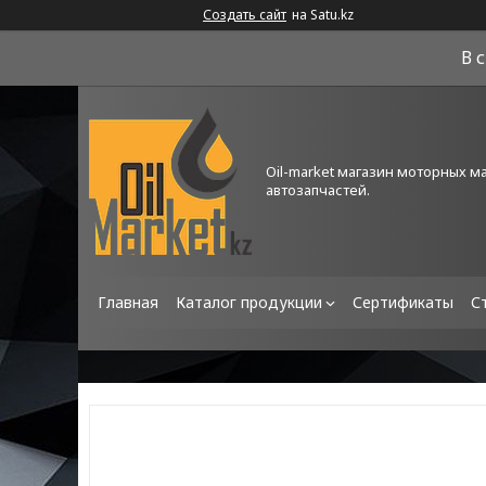
Создать сайт
на Satu.kz
В 
Oil-market магазин моторных м
автозапчастей.
Главная
Каталог продукции
Сертификаты
С