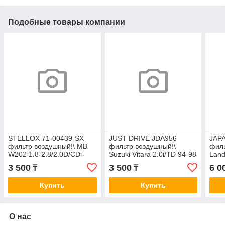
Подобные товары компании
STELLOX 71-00439-SX
JUST DRIVE JDA956
JAP
фильтр воздушный!\ MB
фильтр воздушный!\
филь
W202 1.8-2.8/2.0D/CDi-
Suzuki Vitara 2.0i/TD 94-98
Land
2.5D/TD 93> / W163 2.3-
/ Grand Vitara 1.6-2.5 98>
A15
3 500
3 500
6 0
₸
₸
5.5 98> A0053
A956J
Купить
Купить
О нас