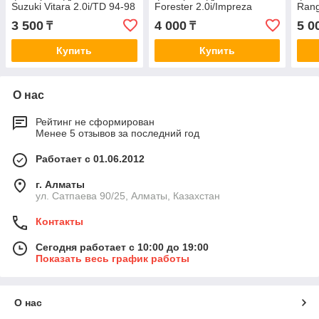
Suzuki Vitara 2.0i/TD 94-98
Forester 2.0i/Impreza
Rang
/ Grand Vitara 1.6-2.5 98>
1.6/2.0/Legacy 2.0/2.5i 95>
2.5C
3 500
4 000
5 0
₸
₸
A956J
A923J
2.5D
Купить
Купить
О нас
Рейтинг не сформирован
Менее 5 отзывов за последний год
Работает с 01.06.2012
г. Алматы
ул. Сатпаева 90/25, Алматы, Казахстан
Контакты
Сегодня работает с 10:00 до 19:00
Показать весь график работы
О нас