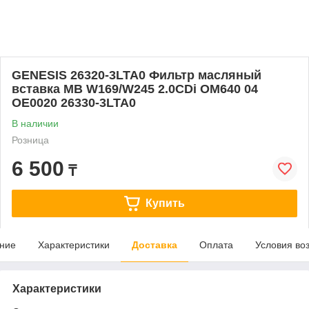
GENESIS 26320-3LTA0 Фильтр масляный
вставка MB W169/W245 2.0CDi OM640 04
OE0020 26330-3LTA0
В наличии
Розница
6 500
₸
Купить
ние
Характеристики
Доставка
Оплата
Условия во
Характеристики