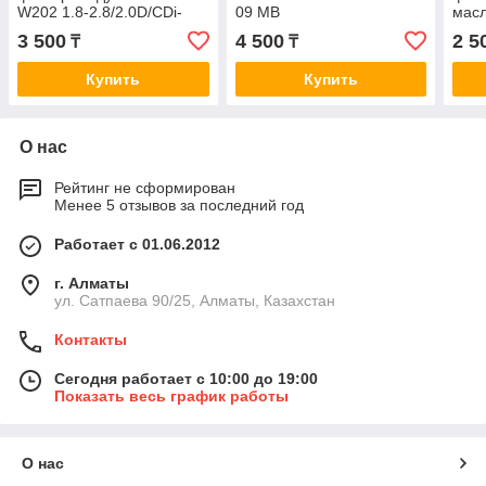
W202 1.8-2.8/2.0D/CDi-
09 MB
мас
2.5D/TD 93> / W163 2.3-
W164/W204/W211/W251/Viano/Sprin
W21
3 500
4 500
2 5
₸
₸
5.5 98> A0053
3.0CDi 05> OE0054
OM6
Купить
Купить
О нас
Рейтинг не сформирован
Менее 5 отзывов за последний год
Работает с 01.06.2012
г. Алматы
ул. Сатпаева 90/25, Алматы, Казахстан
Контакты
Сегодня работает с 10:00 до 19:00
Показать весь график работы
О нас