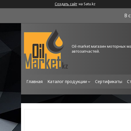
Создать сайт
на Satu.kz
В 
Oil-market магазин моторных м
автозапчастей.
Главная
Каталог продукции
Сертификаты
С