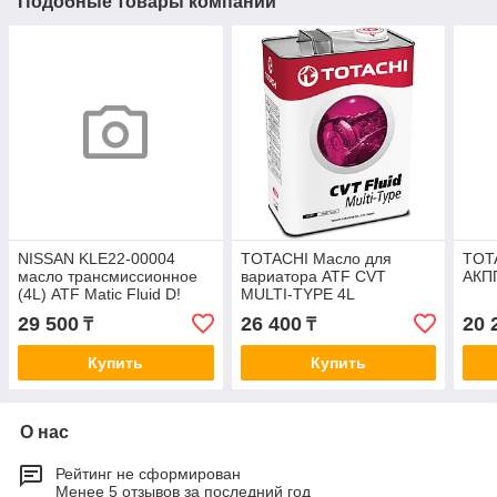
Подобные товары компании
NISSAN KLE22-00004
TOTACHI Масло для
TOT
масло трансмиссионное
вариатора ATF CVT
АКПП
(4L) ATF Matic Fluid D!
MULTI-TYPE 4L
АКПП
29 500
26 400
20 
₸
₸
Купить
Купить
О нас
Рейтинг не сформирован
Менее 5 отзывов за последний год