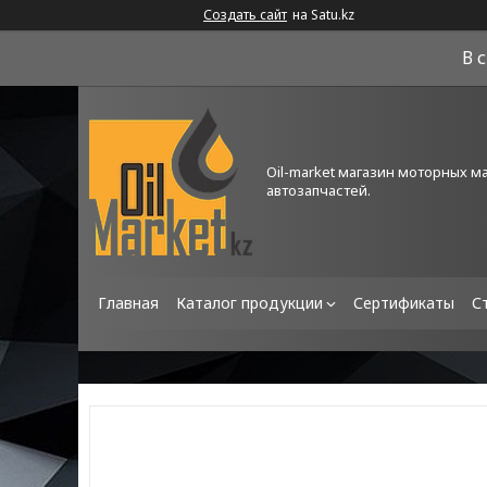
Создать сайт
на Satu.kz
В 
Oil-market магазин моторных м
автозапчастей.
Главная
Каталог продукции
Сертификаты
С