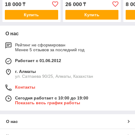
СИНТЕТИЧЕСКОЕ 1л
Fully Syn GL-5/MT-1 75W-
208
18 000
26 000
8 0
₸
₸
90 4L
Купить
Купить
О нас
Рейтинг не сформирован
Менее 5 отзывов за последний год
Работает с 01.06.2012
г. Алматы
ул. Сатпаева 90/25, Алматы, Казахстан
Контакты
Сегодня работает с 10:00 до 19:00
Показать весь график работы
О нас