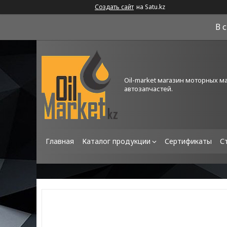
Создать сайт
на Satu.kz
В 
Oil-market магазин моторных м
автозапчастей.
Главная
Каталог продукции
Сертификаты
С