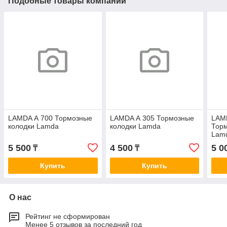
Подобные товары компании
LAMDA А 700 Тормозные
LAMDA А 305 Тормозные
LAM
колодки Lamda
колодки Lamda
Торм
Lam
5 500
4 500
5 0
₸
₸
Купить
Купить
О нас
Рейтинг не сформирован
Менее 5 отзывов за последний год