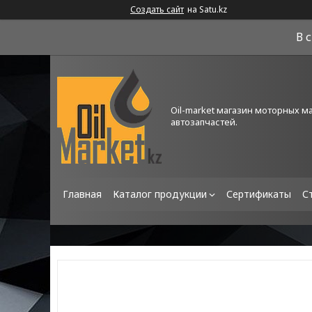
Создать сайт
на Satu.kz
В 
Oil-market магазин моторных м
автозапчастей.
Главная
Каталог продукции
Сертификаты
С