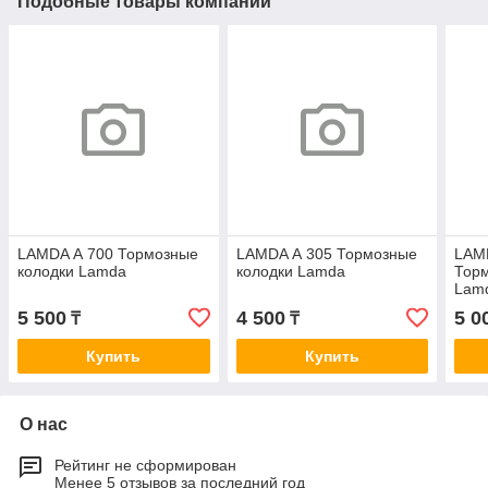
Подобные товары компании
LAMDA А 700 Тормозные
LAMDA А 305 Тормозные
LAM
колодки Lamda
колодки Lamda
Торм
Lam
5 500
4 500
5 0
₸
₸
Купить
Купить
О нас
Рейтинг не сформирован
Менее 5 отзывов за последний год