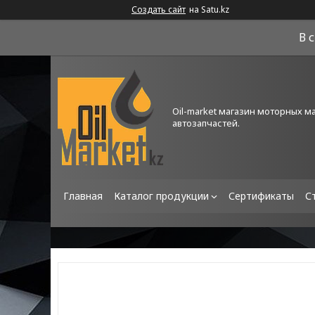
Создать сайт
на Satu.kz
В 
Oil-market магазин моторных м
автозапчастей.
Главная
Каталог продукции
Сертификаты
С