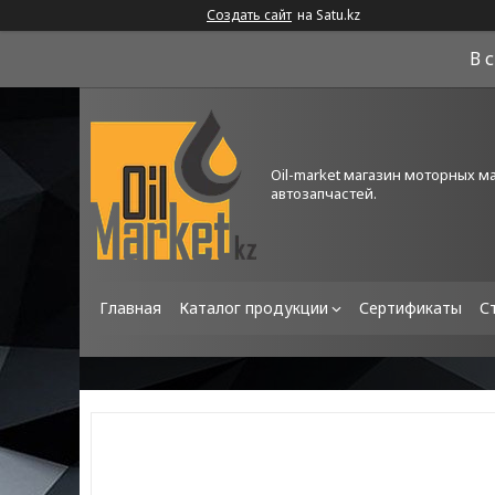
Создать сайт
на Satu.kz
В 
Oil-market магазин моторных м
автозапчастей.
Главная
Каталог продукции
Сертификаты
С