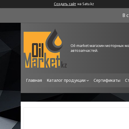
Создать сайт
на Satu.kz
В 
Oil-market магазин моторных м
автозапчастей.
Главная
Каталог продукции
Сертификаты
С