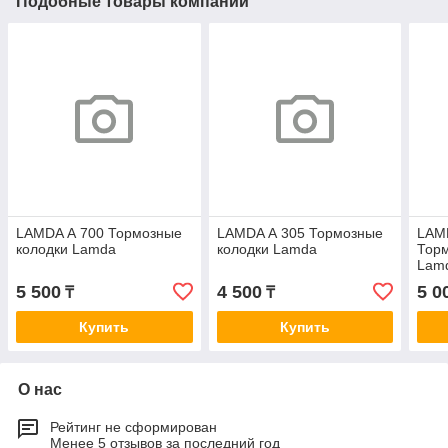
Подобные товары компании
LAMDA А 700 Тормозные
LAMDA А 305 Тормозные
LAM
колодки Lamda
колодки Lamda
Торм
Lam
5 500
4 500
5 0
₸
₸
Купить
Купить
О нас
Рейтинг не сформирован
Менее 5 отзывов за последний год