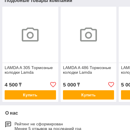
Подобные товары компании
LAMDA А 305 Тормозные
LAMDA А 486 Тормозные
LAM
колодки Lamda
колодки Lamda
кол
4 500
5 000
5 0
₸
₸
Купить
Купить
О нас
Рейтинг не сформирован
Менее 5 отзывов за последний год