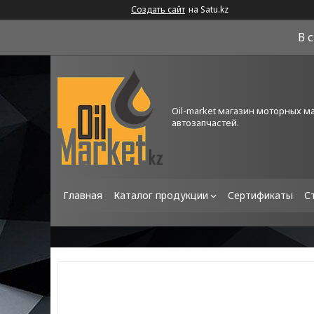
Создать сайт
на Satu.kz
В 
Oil-market магазин моторных м
автозапчастей.
Главная
Каталог продукции
Сертификаты
С