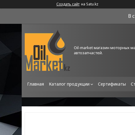
Создать сайт
на Satu.kz
В 
Oil-market магазин моторных м
автозапчастей.
Главная
Каталог продукции
Сертификаты
С