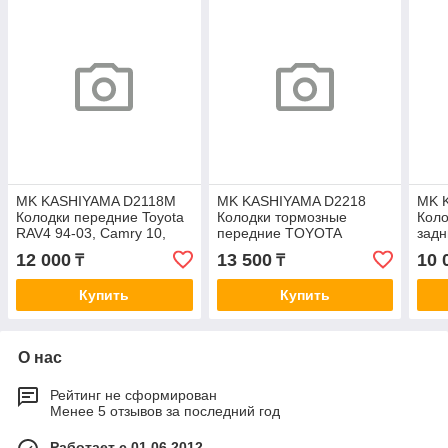
MK KASHIYAMA D2118M
MK KASHIYAMA D2218
MK 
Колодки передние Toyota
Колодки тормозные
Коло
RAV4 94-03, Camry 10,
передние TOYOTA
задн
Picnic, Carina E, Celica 93-
HIGHLANDER MCU 08.03-
- car
12 000
13 500
10 
₸
₸
99, Chaser 92-96
05.07
-90 
Купить
Купить
О нас
Рейтинг не сформирован
Менее 5 отзывов за последний год
Работает с 01.06.2012