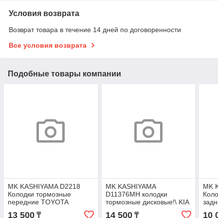
Условия возврата
Возврат товара в течение 14 дней по договоренности
Все условия возврата
Подобные товары компании
MK KASHIYAMA D2218
MK KASHIYAMA
MK 
Колодки тормозные
D11376MH колодки
Коло
передние TOYOTA
тормозные дисковые!\ KIA
задн
HIGHLANDER MCU 08.03-
Rio 17>
- car
13 500
14 500
10 
₸
₸
05.07
-90 