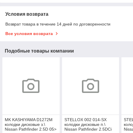
Условия возврата
Возврат товара в течение 14 дней по договоренности
Все условия возврата
Подобные товары компании
MK KASHIYAMA D1272M
STELLOX 002 014-SX
STE
колодки дисковые з.\
колодки дисковые п.\
коло
Nissan Pathfinder 2.5D 05>
Nissan Pathfinder 2.5DCi
Niss