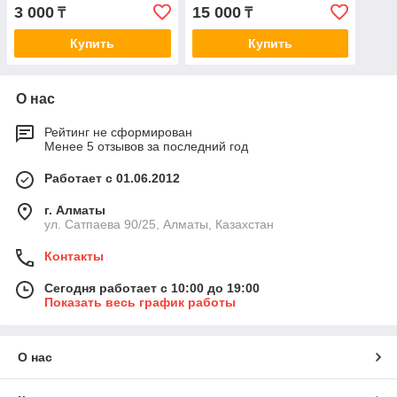
2.0 dCi 07>/ T32 1.6 dCi
пластинами Nissan X-Trail
3 000
15 000
₸
₸
13>
T31 >07, Qashqai J10 >07,
Купить
Купить
О нас
Рейтинг не сформирован
Менее 5 отзывов за последний год
Работает с 01.06.2012
г. Алматы
ул. Сатпаева 90/25, Алматы, Казахстан
Контакты
Сегодня работает с 10:00 до 19:00
Показать весь график работы
О нас