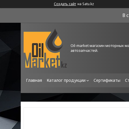
Создать сайт
на Satu.kz
В 
Oil-market магазин моторных м
автозапчастей.
Главная
Каталог продукции
Сертификаты
С