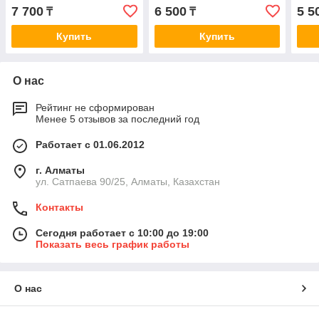
2.0/3.0 96-
конт
7 700
6 500
5 5
₸
₸
99/Corona/Avensis 2.0 98>
Купить
Купить
О нас
Рейтинг не сформирован
Менее 5 отзывов за последний год
Работает с 01.06.2012
г. Алматы
ул. Сатпаева 90/25, Алматы, Казахстан
Контакты
Сегодня работает с 10:00 до 19:00
Показать весь график работы
О нас