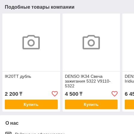
Подобные товары компании
IK20TT дубль
DENSO IK34 Свеча
DEN
зажигания 5322 V9110-
Irid
5322
2 200
4 500
6 4
₸
₸
Купить
Купить
О нас