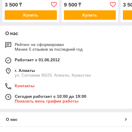
1.6, i20 1.4-1.6, i30 1.4-1.6,
Solaris IV, KIA Soul/Сreta II
1.6 
3 500
9 500
3 5
₸
₸
Kia Rio
1.6/1.6GDI 10>
HYU
G4F
Купить
Купить
О нас
Рейтинг не сформирован
Менее 5 отзывов за последний год
Работает с 01.06.2012
г. Алматы
ул. Сатпаева 90/25, Алматы, Казахстан
Контакты
Сегодня работает с 10:00 до 19:00
Показать весь график работы
О нас