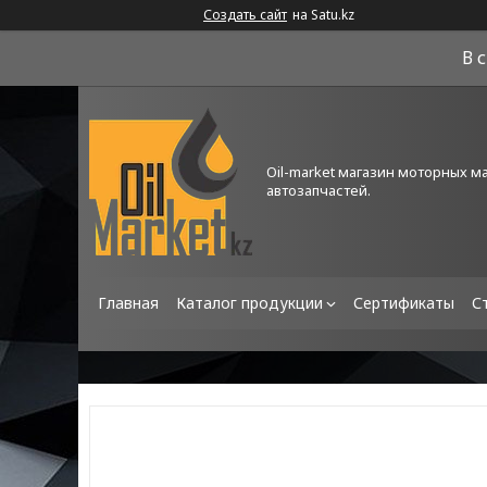
Создать сайт
на Satu.kz
В 
Oil-market магазин моторных м
автозапчастей.
Главная
Каталог продукции
Сертификаты
С