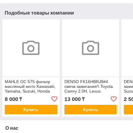
Подобные товары компании
MAHLE OC 575 фильтр
DENSO FK16HBRJ8#4
DEN
масляный мото Kawasaki,
свеча зажигания!\ Toyota
зажи
Yamaha, Suzuki, Honda
Camry 2.0H, Lexus
Suzu
ES250/350/300H 15>
8 000
13 000
2 5
₸
₸
Купить
Купить
О нас