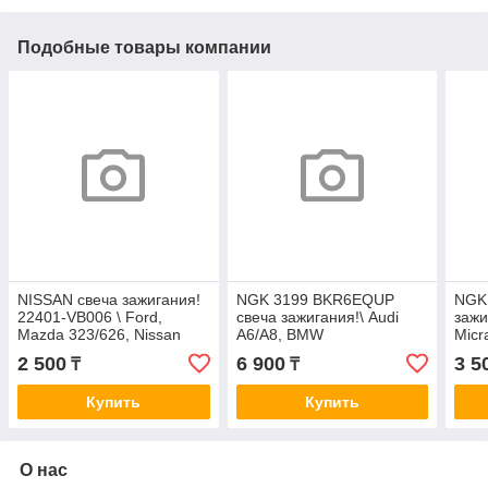
Подобные товары компании
NISSAN свеча зажигания!
NGK 3199 BKR6EQUP
NGK 
22401-VB006 \ Ford,
свеча зажигания!\ Audi
зажи
Mazda 323/626, Nissan
A6/A8, BMW
Micr
1.3-2.9 85-94 BPR6E-11
E36/E46/E34/E39/E60/E38
2 500
6 900
3 5
₸
₸
1.4-5.4i 90>
Купить
Купить
О нас