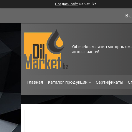
Создать сайт
на Satu.kz
В 
Oil-market магазин моторных м
автозапчастей.
Главная
Каталог продукции
Сертификаты
С