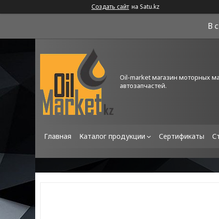
Создать сайт
на Satu.kz
В 
Oil-market магазин моторных м
автозапчастей.
Главная
Каталог продукции
Сертификаты
С