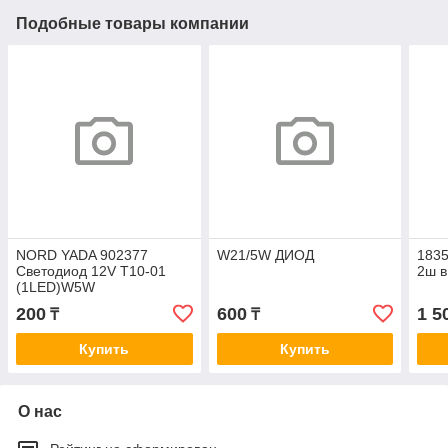
Подобные товары компании
NORD YADA 902377
W21/5W ДИОД
183
Светодиод 12V T10-01
2ш в
(1LED)W5W
Base:BW2,1х9,5D конус
200
600
1 5
₸
₸
красный 0.13W 0.45lm
Купить
Купить
О нас