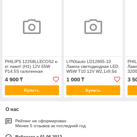
PHILIPS 12258LLECOS2 к-
LYNXauto LD12805-10
PHI
кт ламп! (H1) 12V 55W
Лампа светодиодная LED
Ламп
P14.5S галогенная
W5W T10 12V W2,1x9,5d
3200
LongLife EcoVision (2шт. в
SMDx1 6500K
блис
4 900
1 000
3 5
₸
₸
блистере)
Купить
Купить
О нас
Рейтинг не сформирован
Менее 5 отзывов за последний год
Работает с 01.06.2012