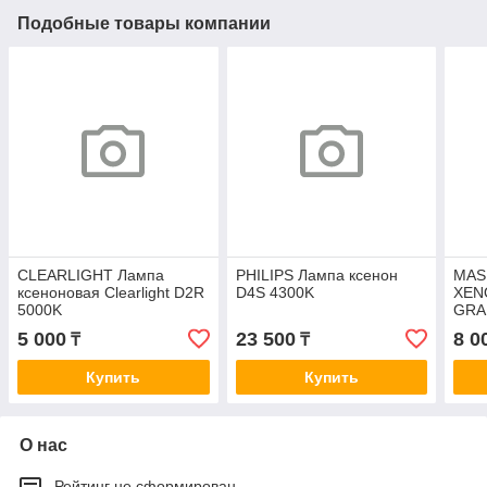
Подобные товары компании
CLEARLIGHT Лампа
PHILIPS Лампа ксенон
MAS
ксеноновая Clearlight D2R
D4S 4300K
XEN
5000K
GRA
5 000
23 500
8 0
₸
₸
Купить
Купить
О нас
Рейтинг не сформирован