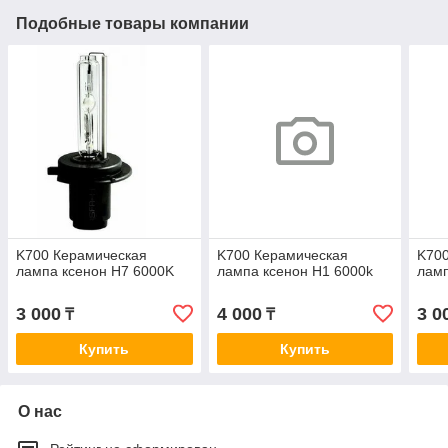
Подобные товары компании
K700 Керамическая
K700 Керамическая
K70
лампа ксенон H7 6000K
лампа ксенон H1 6000k
ламп
3 000
4 000
3 0
₸
₸
Купить
Купить
О нас