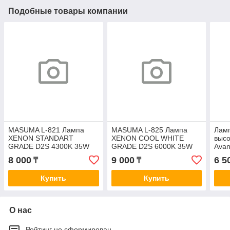
Подобные товары компании
MASUMA L-821 Лампа
MASUMA L-825 Лампа
Лам
XENON STANDART
XENON COOL WHITE
выс
GRADE D2S 4300K 35W
GRADE D2S 6000K 35W
Avan
(120
8 000
9 000
6 5
₸
₸
шт.
Купить
Купить
О нас
Рейтинг не сформирован