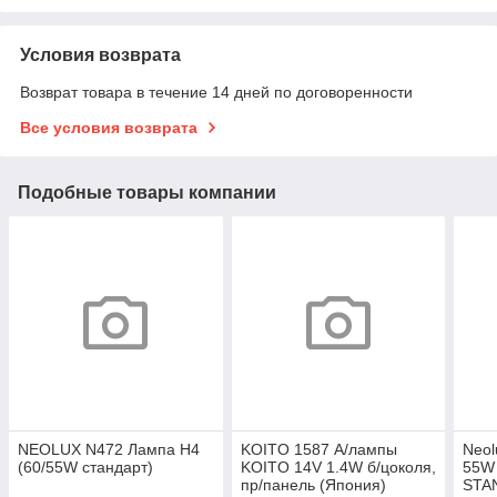
Условия возврата
Возврат товара в течение 14 дней по договоренности
Все условия возврата
Подобные товары компании
NEOLUX N472 Лампа H4
KOITO 1587 А/лампы
Neol
(60/55W стандарт)
KOITO 14V 1.4W б/цоколя,
55W
пр/панель (Япония)
STA