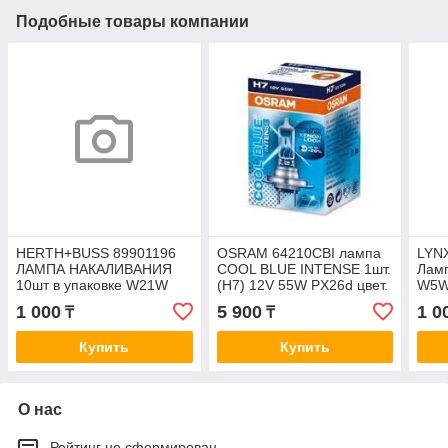
Подобные товары компании
HERTH+BUSS 89901196
OSRAM 64210CBI лампа
LYNX
ЛАМПА НАКАЛИВАНИЯ
COOL BLUE INTENSE 1шт.
Лам
10шт в упаковке W21W
(H7) 12V 55W PX26d цвет.
W5W
12V NVA CP W3x16d
темп. 4200К
SMD
1 000
5 900
1 0
₸
₸
Купить
Купить
О нас
Рейтинг не сформирован