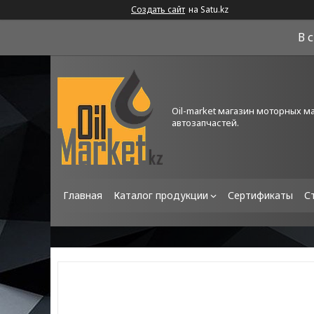
Создать сайт
на Satu.kz
В 
Oil-market магазин моторных м
автозапчастей.
Главная
Каталог продукции
Сертификаты
С