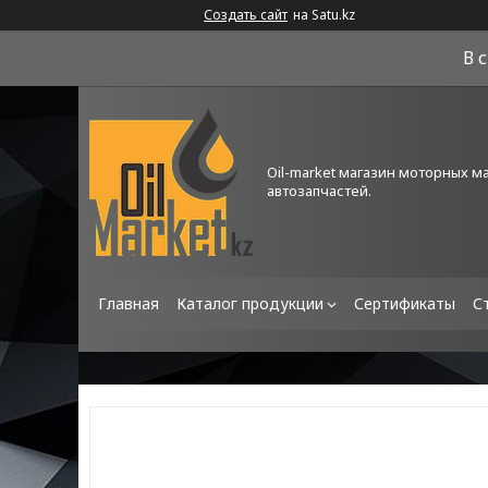
Создать сайт
на Satu.kz
В 
Oil-market магазин моторных м
автозапчастей.
Главная
Каталог продукции
Сертификаты
С