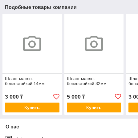
Подобные товары компании
Шланг масло-
Шланг масло-
Шлан
бензостойкий 14мм
бензостойкий 32мм
бенз
3 000
5 000
3 0
₸
₸
Купить
Купить
О нас