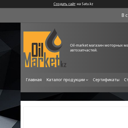
Создать сайт
на Satu.kz
В 
Oil-market магазин моторных м
автозапчастей.
Главная
Каталог продукции
Сертификаты
С