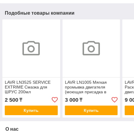
Подобные товары компании
LAVR LN3525 SERVICE
LAVR LN1005 Мягкая
LAV
EXTRIME Смазка для
промывка двигателя
Раск
ШРУС 200мл
(моющая присадка в
двиг
масло) Motor Flush Soft
NOV
2 500
3 000
9 0
₸
₸
200 км 330мл
двиг
литр
Купить
Купить
О нас