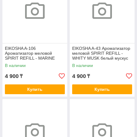
EIKOSHA A-106
EIKOSHA A-43 Ароматизатор
Ароматизатор меловой
меловой SPIRIT REFILL -
SPIRIT REFILL - MARINE
WHITY MUSK белый мускус
BLUE SQUASH свежесть
В наличии
В наличии
океана
4 900
4 900
₸
₸
Купить
Купить