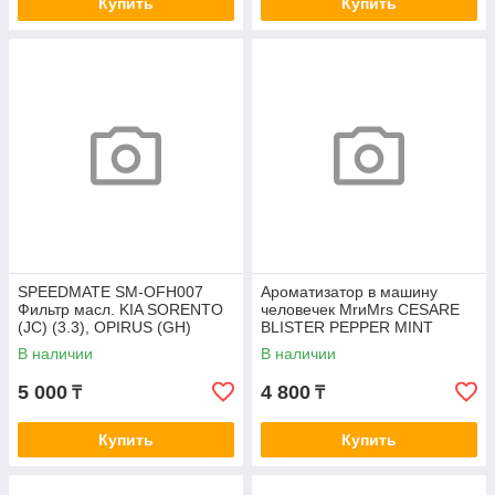
Купить
Купить
SPEEDMATE SM-OFH007
Ароматизатор в машину
Фильтр масл. KIA SORENTO
человечек MrиMrs CESARE
(JC) (3.3), OPIRUS (GH)
BLISTER PEPPER MINT
(3.8)/HYUNDAI SONATA NF,
В наличии
В наличии
GRANDEUR (TG)
5 000
4 800
₸
₸
Купить
Купить