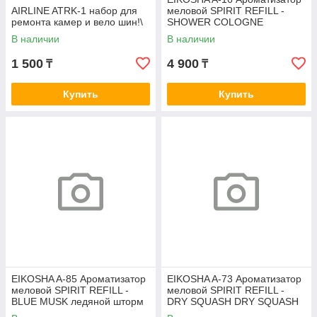
AIRLINE ATRK-1 набор для
меловой SPIRIT REFILL -
ремонта камер и вело шин!\
SHOWER COLOGNE
SHOWER COLOGNE
В наличии
В наличии
Кельнский дождь
1 500
4 900
₸
₸
Купить
Купить
EIKOSHA A-85 Ароматизатор
EIKOSHA A-73 Ароматизатор
меловой SPIRIT REFILL -
меловой SPIRIT REFILL -
BLUE MUSK ледяной шторм
DRY SQUASH DRY SQUASH
восточная свежесть