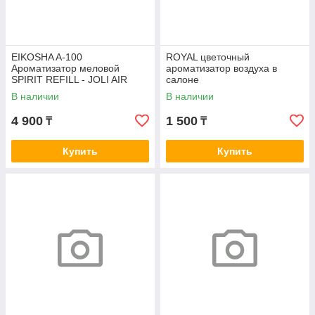
EIKOSHA A-100
ROYAL цветочный
Ароматизатор меловой
ароматизатор воздуха в
SPIRIT REFILL - JOLI AIR
салоне
воздушная сладость
В наличии
В наличии
4 900
1 500
₸
₸
Купить
Купить