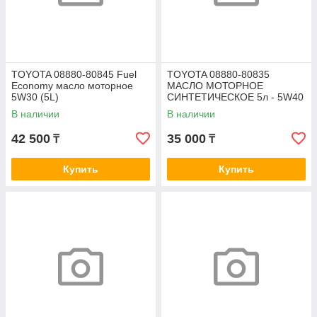
TOYOTA 08880-80845 Fuel
TOYOTA 08880-80835
Economy масло моторное
МАСЛО МОТОРНОЕ
5W30 (5L)
СИНТЕТИЧЕСКОЕ 5л - 5W40
Engine Oil Synthetic A3/B3/B4
В наличии
В наличии
SM/CF Бельгия
42 500
35 000
₸
₸
Купить
Купить