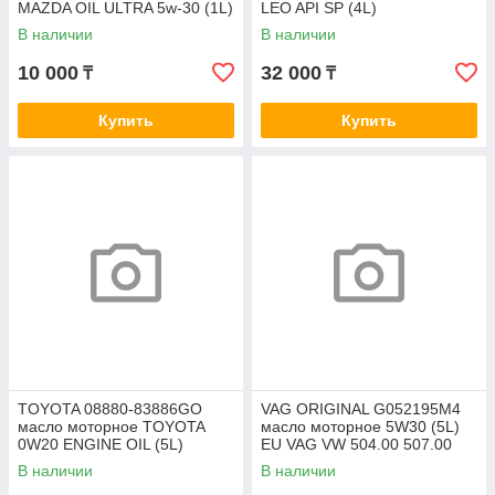
MAZDA OIL ULTRA 5w-30 (1L)
LEO API SP (4L)
В наличии
В наличии
10 000
32 000
₸
₸
Купить
Купить
TOYOTA 08880-83886GO
VAG ORIGINAL G052195M4
масло моторное TOYOTA
масло моторное 5W30 (5L)
0W20 ENGINE OIL (5L)
EU VAG VW 504.00 507.00
синтетика Toyota API SN Plus
LongLife 3 SAE 5W30
В наличии
В наличии