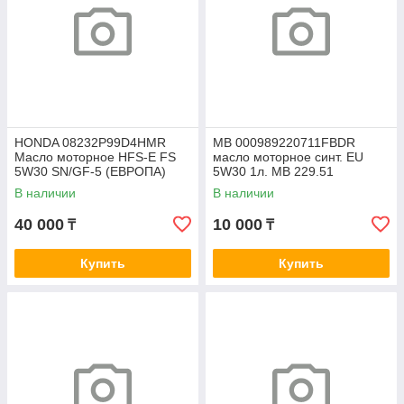
HONDA 08232P99D4HMR
MB 000989220711FBDR
Масло моторное HFS-E FS
масло моторное синт. EU
5W30 SN/GF-5 (ЕВРОПА)
5W30 1л. MB 229.51
(4Л)
В наличии
В наличии
40 000
10 000
₸
₸
Купить
Купить