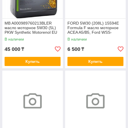
MB A000989760213BLER
FORD 5W30 (208L) 15594E
масло моторное 5W30 (5L)
Formula F масло моторное
PKW Synthetic Motorenol EU
ACEA A5/B5, Ford WSS-
MB 229.51
M2C913-C/B/A
В наличии
В наличии
45 000
6 500
₸
₸
Купить
Купить