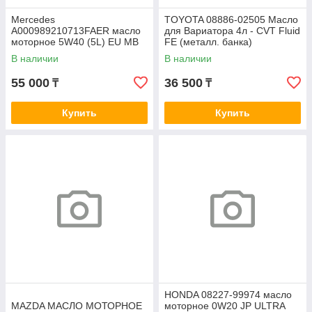
Mercedes
TOYOTA 08886-02505 Масло
A000989210713FAER масло
для Вариатора 4л - CVT Fluid
моторное 5W40 (5L) EU MB
FE (металл. банка)
229.5
В наличии
В наличии
55 000
36 500
₸
₸
Купить
Купить
HONDA 08227-99974 масло
MAZDA МАСЛО МОТОРНОЕ
моторное 0W20 JP ULTRA