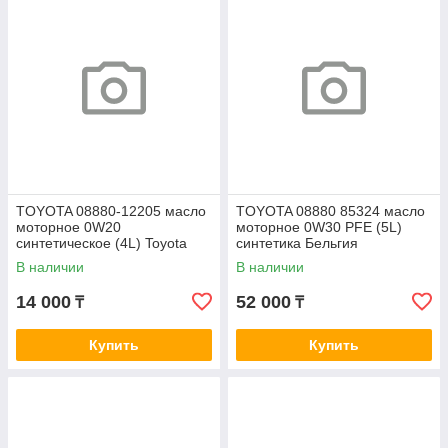
TOYOTA 08880-12205 масло
TOYOTA 08880 85324 масло
моторное 0W20
моторное 0W30 PFE (5L)
синтетическое (4L) Toyota
синтетика Бельгия
Motor Oil\ API SN МАСЛООПТ
В наличии
В наличии
14 000
52 000
₸
₸
Купить
Купить