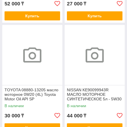
52 000
27 000
₸
₸
Купить
Купить
TOYOTA 08880-13205 масло
NISSAN KE90099943R
моторное 0W20 (4L) Toyota
МАСЛО МОТОРНОЕ
Motor Oil API SP
СИНТЕТИЧЕСКОЕ 5л - 5W30
MOTOR OIL FS A5/B5
В наличии
В наличии
30 000
44 000
₸
₸