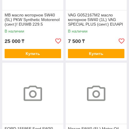
MB масло моторное 5W40
VAG G052167M2 масло
(5L) PKW Synthetic Motorenol
моторное 5W40 (1L) VAG
(синт.)! EU\MB 229.5
SPECIAL PLUS (синт.) EU\API
SM/CF, VW 502.00-505.00
В наличии
В наличии
25 000
7 500
₸
₸
Купить
Купить
FORD 15595E Ford 5W30
Nissan 5W40 (5L) Motor Oil