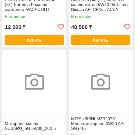
(5L) Formula F масло
масло мотор.5W40 (5L) синт.
моторное МАСЛООПТ
Nissan API CF/SL, ACEA
B4/A3
В наличии
В наличии
12 000
48 500
₸
₸
Купить
Купить
MITSUBISHI MZ320751
Моторное масло
Масло моторное 0W20 API
SUBARU_SN 5W30_200 л
SN (4L)